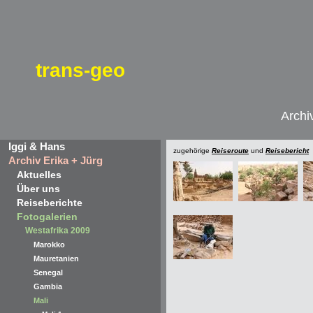
trans-geo
Archi
Iggi & Hans
zugehörige
Reiseroute
und
Reisebericht
Archiv Erika + Jürg
Aktuelles
Über uns
Reiseberichte
Fotogalerien
Westafrika 2009
Marokko
Mauretanien
Senegal
Gambia
Mali