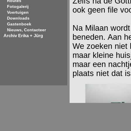
Zelfs na de Gott
Routes
Fotogalerij
ook geen file vo
Voertuigen
Downloads
Gastenboek
Na Milaan wordt
Nieuws, Contacteer
beneden. Aan h
Archiv Erika + Jürg
We zoeken niet l
maar kleine huis
maar een nachtje
plaats niet dat i
der Regen strömt