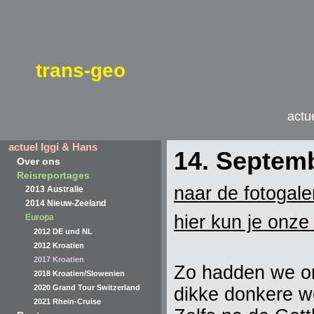
trans-geo
actu
actuel Iggi & Hans
14. Septem
Over ons
Reisreportages
naar de fotogaler
2013 Australie
2014 Nieuw-Zeeland
hier kun je onze
Europa
2012 DE und NL
2012 Kroatien
2017 Kroatien
Zo hadden we ons
2018 Kroatien/Slowenien
2020 Grand Tour Switzerland
dikke donkere w
2021 Rhein-Cruise