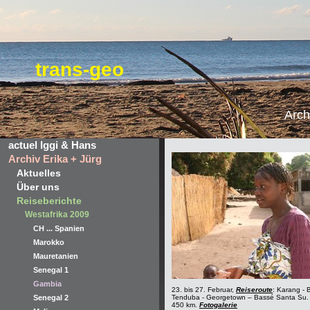
trans-geo
Arch
actuel Iggi & Hans
Archiv Erika + Jürg
Aktuelles
Über uns
Reiseberichte
Westafrika 2009
CH ... Spanien
Marokko
Mauretanien
Senegal 1
Gambia
23. bis 27. Februar,
Reiseroute
: Karang - 
Senegal 2
Tenduba - Georgetown – Bassé Santa Su. 4
450 km.
Fotogalerie