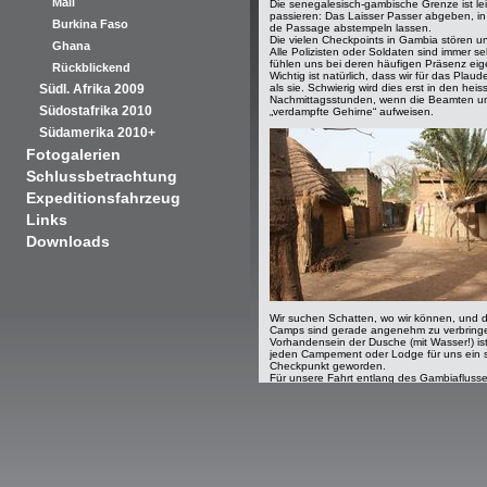
Mali
Die senegalesisch-gambische Grenze ist lei
passieren: Das Laisser Passer abgeben, i
Burkina Faso
de Passage abstempeln lassen.
Die vielen Checkpoints in Gambia stören un
Ghana
Alle Polizisten oder Soldaten sind immer se
fühlen uns bei deren häufigen Präsenz eigen
Rückblickend
Wichtig ist natürlich, dass wir für das Plau
Südl. Afrika 2009
als sie. Schwierig wird dies erst in den heis
Nachmittagsstunden, wenn die Beamten und
Südostafrika 2010
„verdampfte Gehirne“ aufweisen.
Südamerika 2010+
Fotogalerien
Schlussbetrachtung
Expeditionsfahrzeug
Links
Downloads
Wir suchen Schatten, wo wir können, und d
Camps sind gerade angenehm zu verbring
Vorhandensein der Dusche (mit Wasser!) ist 
jeden Campement oder Lodge für uns ein s
Checkpunkt geworden.
Für unsere Fahrt entlang des Gambiaflusse
romantische Flusslandschaften erwartet, mi
Fischern und waschenden Frauen am Ufer. 
überhaupt nicht so. Wegen der Gezeitenst
100km landeinwärts Salzwasser, so dass bei
Mangroven bewachsen sind.